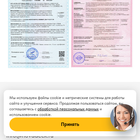
Мы используем файлы cookie и метрические системы для работы
сайта и улучшения сервиса. Продолжая пользоваться сайтом, вы
соглашаетесь с
обработкой персональных данных
и
Точный расчёт стоимости
использованием cookie.
Принять
info@novadeck.ru